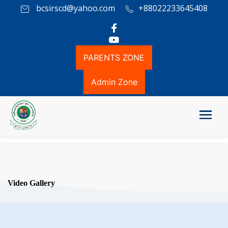
bcsirscd@yahoo.com
+88022233645408
PARENTS ZONE
Admin Zone
Video Gallery