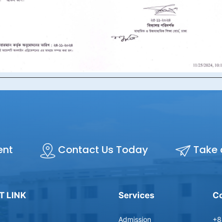
ent
Contact Us Today
Take 
T LINK
Services
Co
Admission
+8