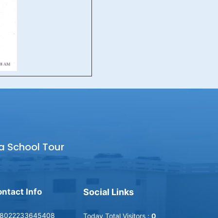
a School Tour
ntact Info
Social Links
8022233645408
Today Total Visitors :
0