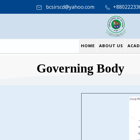
bcsirscd@yahoo.com
+88022233
HOME
ABOUT US
ACAD
Governing Body