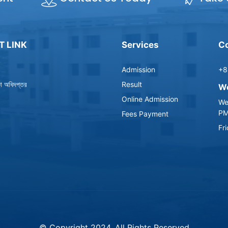
T LINK
Services
Co
Admission
+8
্ষা অধিদপ্তর
Result
Wo
Online Admission
We
P
Fees Payment
Fr
© Copyright 2024, All Rights Reserved