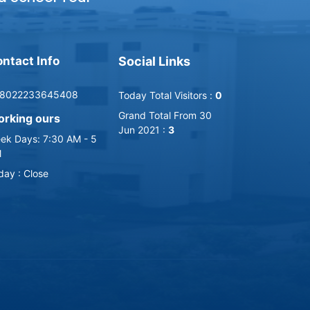
ntact Info
Social Links
8022233645408
Today Total Visitors :
0
Grand Total From 30
rking ours
Jun 2021 :
3
ek Days: 7:30 AM - 5
M
iday : Close