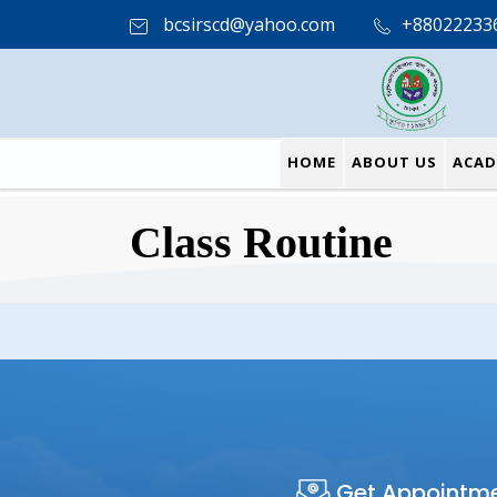
bcsirscd@yahoo.com
+88022233
HOME
ABOUT US
ACAD
Class Routine
Get Appointm