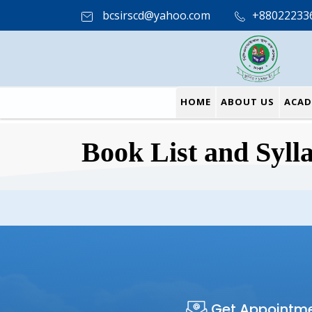
bcsirscd@yahoo.com
+88022233
HOME
ABOUT US
ACAD
Book List and Syll
Get Appointm