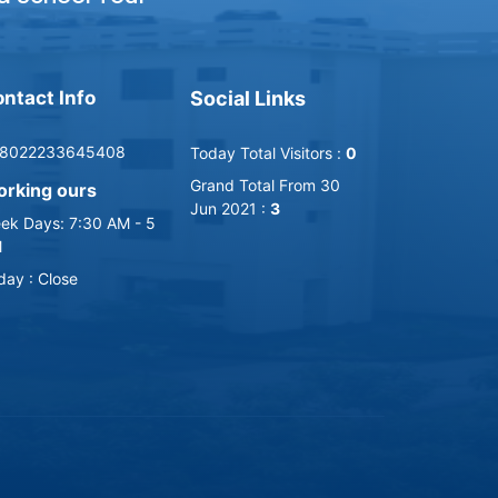
ntact Info
Social Links
8022233645408
Today Total Visitors :
0
Grand Total From 30
rking ours
Jun 2021 :
3
ek Days: 7:30 AM - 5
M
iday : Close