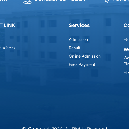
T LINK
Services
Co
Admission
+8
্ষা অধিদপ্তর
Result
Wo
Online Admission
We
P
Fees Payment
Fr
© Copyright 2024, All Rights Reserved