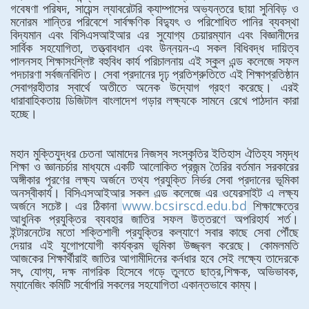
গবেষণা পরিষদ, সায়েন্স ল্যাবরেটরি ক্যাম্পাসের অভ্যন্তরে ছায়া সুনিবিড় ও
মনোরম শান্তির পরিবেশে সার্বক্ষণিক বিদ্যুৎ ও পরিশোধিত পানির ব্যবস্থা
বিদ্যমান এবং বিসিএসআইআর এর সুযোগ্য চেয়ারম্যান এবং বিজ্ঞানীদের
সার্বিক সহযোগিতা, তত্ত্বাবধান এবং উন্নয়ন-এ সকল বিধিবদ্ধ দায়িত্ব
পালনসহ শিক্ষাসংশ্লিষ্ট বহুবিধ কার্য পরিচালনায় এই স্কুল এন্ড কলেজে সফল
পদচারণা সর্বজনবিদিত। সেবা প্রদানের দৃঢ় প্রতিশ্রুতিতে এই শিক্ষাপ্রতিষ্ঠান
সেবাগ্রহীতার স্বার্থে অতীতে অনেক উদ্যোগ গ্রহণ করেছে। এরই
ধারাবাহিকতায় ডিজিটাল বাংলাদেশ গড়ার লক্ষ্যকে সামনে রেখে পাঠদান কারা
হচ্ছে।
মহান মুক্তিযুদ্ধর চেতনা আমাদের নিজস্ব সংস্কৃতির ইতিহাস ঐতিহ্য সমৃদ্ধ
শিক্ষা ও জ্ঞানচর্চার মাধ্যমে একটি আলোকিত প্রজন্ম তৈরির বর্তমান সরকারের
অঙ্গীকার পূরণের লক্ষ্য অর্জনে তথ্য প্রযুক্তি নির্ভর সেবা প্রদানের ভূমিকা
অনস্বীকার্য। বিসিএসআইআর স্কুল এন্ড কলেজে এর ওযেরসাইট এ লক্ষ্য
অর্জনে সচেষ্ট। এর ঠিকানা
www.bcsirscd.edu.bd
শিক্ষাক্ষেত্রে
আধুনিক প্রযুক্তির ব্যবহার জাতির সফল উত্তরণে অপরিহার্য শর্ত।
ইন্টারনেটের মতো শক্তিশালী প্রযুক্তির কল্যাণে সবার কাছে সেবা পৌঁছে
দেয়ার এই যুগোপযোগী কার্যক্রম ভূমিকা উজ্জ্বল করেছে। কোমলমতি
আজকের শিক্ষার্থীরাই জাতির আগামীদিনের কর্নধার হবে সেই লক্ষ্যে তাদেরকে
সৎ, যোগ্য, দক্ষ নাগরিক হিসেবে গড়ে তুলতে ছাত্র,শিক্ষক, অভিভাবক,
ম্যানেজিং কমিটি সর্বোপরি সকলের সহযোগিতা একান্তভাবে কাম্য।