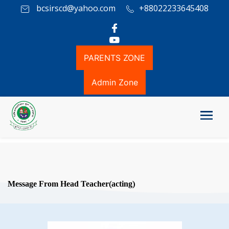
bcsirscd@yahoo.com
+88022233645408
PARENTS ZONE
Admin Zone
Message From Head Teacher(acting)