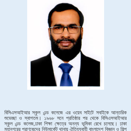
বিসিএসআইআর স্কুল এন্ড কলেজে এর ওয়েব সাইটে সবাইকে আন্তরিক
শুভেচ্ছা ও স্বাগতম। ১৯৬৮ সনে প্রতিষ্ঠার পর থেকে বিসিএসআইআর
স্কুল এন্ড কলেজ,ঢাকা শিক্ষা ক্ষেত্রে অনন্য ভূমিকা রেখে চলেছে। ঢাকা
মহানগরের প্রাণকেন্দ্রে নিউমার্কেট থানায় ঐতিহ্যবাহী বাংলাদেশ বিজ্ঞান ও শিল্প