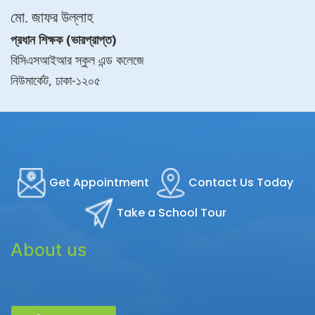
মো. জাফর উল্লাহ
প্রধান শিক্ষক (ভারপ্রাপ্ত)
বিসিএসআইআর স্কুল এন্ড কলেজে
নিউমার্কেট, ঢাকা-১২০৫
Get Appointment
Contact Us Today
Take a School Tour
About us