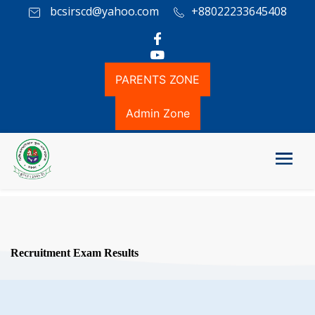
bcsirscd@yahoo.com
+88022233645408
PARENTS ZONE
Admin Zone
Recruitment Exam Results