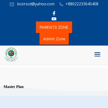
bcsirscd@yahoo.com
+88022233645408
PARENTS ZONE
Admin Zone
Master Plan