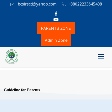
bcsirscd@yahoo.com
+88022233645408
PARENTS ZONE
Admin Zone
Guideline for Parents