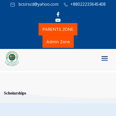
bcsirscd@yahoo.com
+88022233645408
PARENTS ZONE
Admin Zone
Scholarships