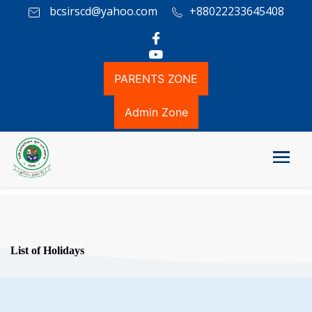
bcsirscd@yahoo.com
+88022233645408
PARENTS ZONE
Admin Zone
List of Holidays