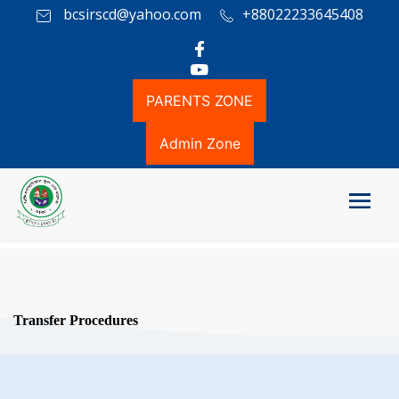
bcsirscd@yahoo.com
+88022233645408
PARENTS ZONE
Admin Zone
Transfer Procedures