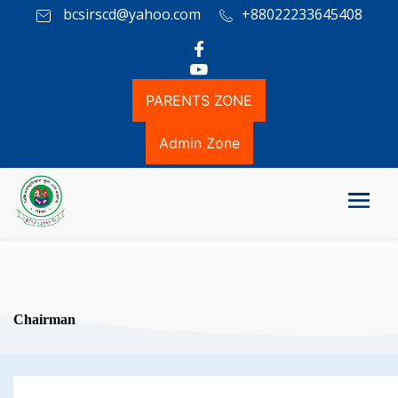
bcsirscd@yahoo.com
+88022233645408
PARENTS ZONE
Admin Zone
Chairman