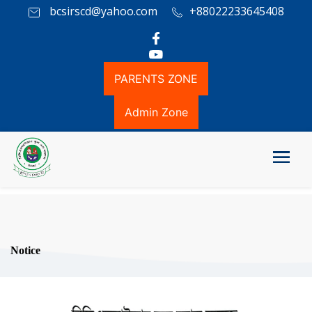
bcsirscd@yahoo.com
+88022233645408
PARENTS ZONE
Admin Zone
Notice