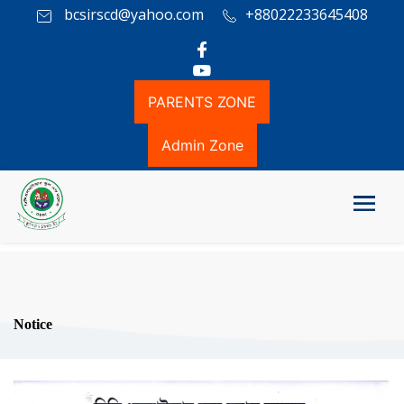
bcsirscd@yahoo.com
+88022233645408
PARENTS ZONE
Admin Zone
Notice