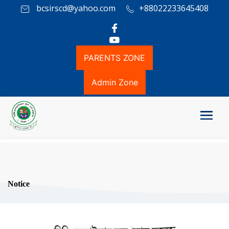
bcsirscd@yahoo.com
+88022233645408
PARENTS ZONE
Admin Zone
Notice