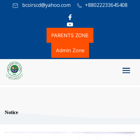
bcsirscd@yahoo.com
+88022233645408
PARENTS ZONE
Admin Zone
Notice